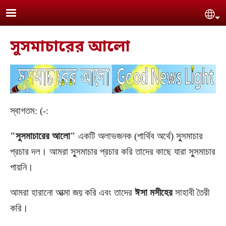
Skip to main content
Se
সুসমাচারের আলো
স্বাগতম: (-:
‍‍‌‌"সুসমাচারের আলো"
একটি
অলাভজনক
(পার্থিব
অর্থে
) সুুসমাচার
প্রচার দল। আমরা সুুসমাচার প্রচার করি তাদের কাছে যারা সুুসমাচার
পায়নি।
আমরা হারানো আত্মা জয় করি এবং তাদের
ঈসা মসীহের
সাহাবী তৈরী
করি।